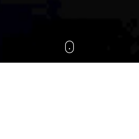
KUNDE
ShanghaiBerlin (Digitalagentur)
PROJEKT